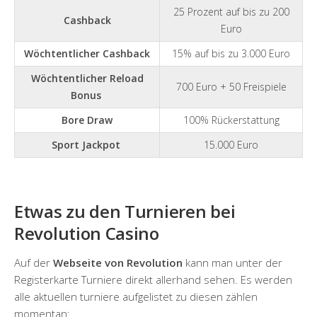
25 Prozent auf bis zu 200
Cashback
Euro
Wöchtentlicher Cashback
15% auf bis zu 3.000 Euro
Wöchtentlicher Reload
700 Euro + 50 Freispiele
Bonus
Bore Draw
100% Rückerstattung
Sport Jackpot
15.000 Euro
Etwas zu den Turnieren bei
Revolution Casino
Auf der
Webseite von Revolution
kann man unter der
Registerkarte Turniere direkt allerhand sehen. Es werden
alle aktuellen turniere aufgelistet zu diesen zählen
momentan: