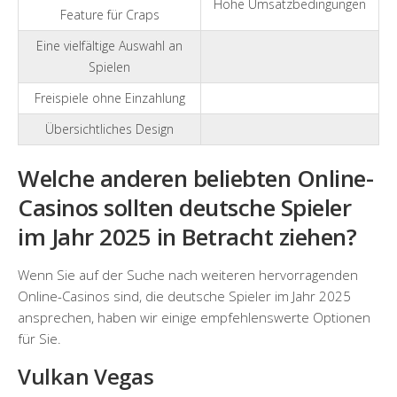
Hohe Umsatzbedingungen
Feature für Craps
Eine vielfältige Auswahl an
Spielen
Freispiele ohne Einzahlung
Übersichtliches Design
Welche anderen beliebten Online-
Casinos sollten deutsche Spieler
im Jahr 2025 in Betracht ziehen?
Wenn Sie auf der Suche nach weiteren hervorragenden
Online-Casinos sind, die deutsche Spieler im Jahr 2025
ansprechen, haben wir einige empfehlenswerte Optionen
für Sie.
Vulkan Vegas