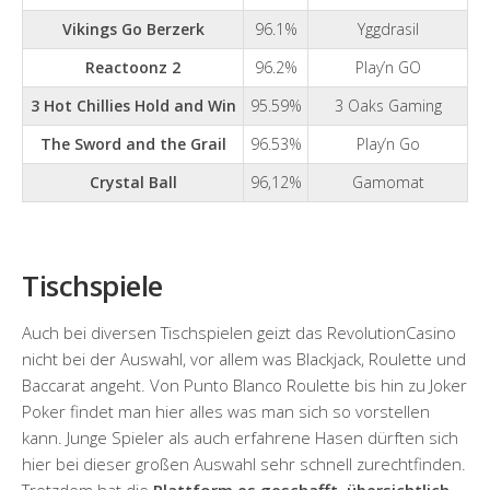
Vikings Go Berzerk
96.1%
Yggdrasil
Reactoonz 2
96.2%
Play’n GO
3 Hot Chillies Hold and Win
95.59%
3 Oaks Gaming
The Sword and the Grail
96.53%
Play’n Go
Crystal Ball
96,12%
Gamomat
Tischspiele
Auch bei diversen Tischspielen geizt das RevolutionCasino
nicht bei der Auswahl, vor allem was Blackjack, Roulette und
Baccarat angeht. Von Punto Blanco Roulette bis hin zu Joker
Poker findet man hier alles was man sich so vorstellen
kann. Junge Spieler als auch erfahrene Hasen dürften sich
hier bei dieser großen Auswahl sehr schnell zurechtfinden.
Trotzdem hat die
Plattform es geschafft, übersichtlich