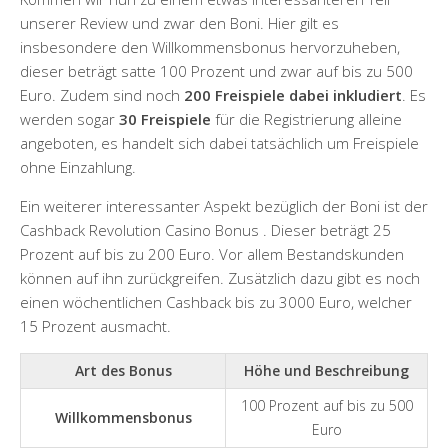
unserer Review und zwar den Boni. Hier gilt es
insbesondere den Willkommensbonus hervorzuheben,
dieser beträgt satte 100 Prozent und zwar auf bis zu 500
Euro. Zudem sind noch
200 Freispiele dabei inkludiert
. Es
werden sogar
30 Freispiele
für die Registrierung alleine
angeboten, es handelt sich dabei tatsächlich um Freispiele
ohne Einzahlung.
Ein weiterer interessanter Aspekt bezüglich der Boni ist der
Cashback Revolution Casino Bonus . Dieser beträgt 25
Prozent auf bis zu 200 Euro. Vor allem Bestandskunden
können auf ihn zurückgreifen. Zusätzlich dazu gibt es noch
einen wöchentlichen Cashback bis zu 3000 Euro, welcher
15 Prozent ausmacht.
Art des Bonus
Höhe und Beschreibung
100 Prozent auf bis zu 500
Willkommensbonus
Euro