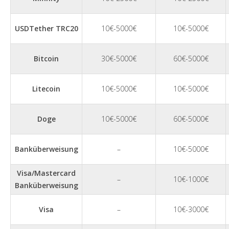
USDTether TRC20
10€-5000€
10€-5000€
Bitcoin
30€-5000€
60€-5000€
Litecoin
10€-5000€
10€-5000€
Doge
10€-5000€
60€-5000€
Banküberweisung
–
10€-5000€
Visa/Mastercard
–
10€-1000€
Banküberweisung
Visa
–
10€-3000€