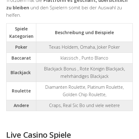
zu bleiben
und den Spielern somit bei der Auswahl zu
helfen.
Spiele
Beschreibung und Beispiele
Kategorien
Poker
Texas Holdem, Omaha, Joker Poker
Baccarat
klassisch , Punto Blanco
Blackjack Bonus , Rote Königin Blackjack,
Blackjack
mehrhändiges Blackjack
Diamanten Roulette, Platinum Roulette,
Roulette
Golden Chip Roulette,
Andere
Craps, Real Sic Bo und viele weitere
Live Casino Spiele