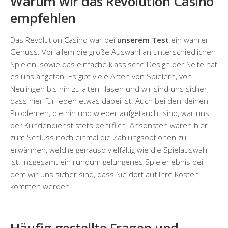
Warum wir das Revolution Casino
empfehlen
Das Revolution Casino war bei
unserem Test
ein wahrer
Genuss. Vor allem die große Auswahl an unterschiedlichen
Spielen, sowie das einfache klassische Design der Seite hat
es uns angetan. Es gibt viele Arten von Spielern, von
Neulingen bis hin zu alten Hasen und wir sind uns sicher,
dass hier für jeden etwas dabei ist. Auch bei den kleinen
Problemen, die hin und wieder aufgetaucht sind, war uns
der Kundendienst stets behilflich. Ansonsten wären hier
zum Schluss noch einmal die Zahlungsoptionen zu
erwähnen, welche genauso vielfältig wie die Spielauswahl
ist. Insgesamt ein rundum gelungenes Spielerlebnis bei
dem wir uns sicher sind, dass Sie dort auf Ihre Kosten
kommen werden.
Häufig gestellte Fragen und